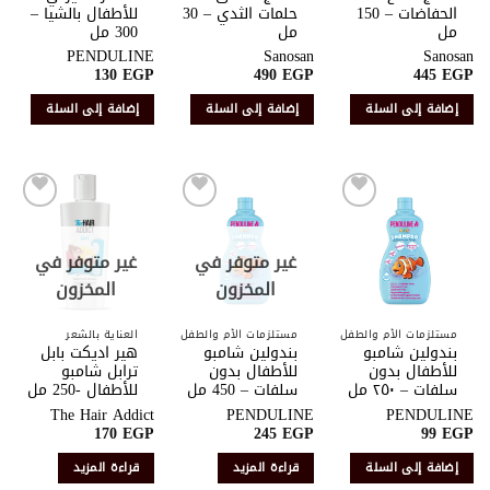
الحفاضات – 150
حلمات الثدي – 30
للأطفال بالشيا –
مل
مل
300 مل
PENDULINE
Sanosan
Sanosan
130
EGP
490
EGP
445
EGP
إضافة إلى السلة
إضافة إلى السلة
إضافة إلى السلة
أضف
أضف
أضف
إلى
إلى
إلى
قائمة
قائمة
قائمة
غير متوفر في
غير متوفر في
الرغبات
الرغبات
الرغبات
المخزون
المخزون
مستلزمات الأم والطفل
مستلزمات الأم والطفل
العناية بالشعر
بندولين شامبو
بندولين شامبو
هير اديكت بابل
للأطفال بدون
للأطفال بدون
ترابل شامبو
سلفات – ٢٥٠ مل
سلفات – 450 مل
للأطفال -250 مل
The Hair Addict
PENDULINE
PENDULINE
170
EGP
245
EGP
99
EGP
إضافة إلى السلة
قراءة المزيد
قراءة المزيد