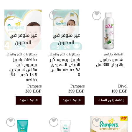
أضف
أضف
أضف
إلى
إلى
إلى
قائمة
قائمة
قائمة
غير متوفر في
غير متوفر في
الرغبات
الرغبات
الرغبات
المخزون
المخزون
العناية بالشعر
مستلزمات الأم والطفل
مستلزمات الأم والطفل
شامبو ديفول
بامبرز بريميوم كير
حفاضات بامبرز
بالارجان 300 مل
الأبيض السعودى
بريميوم كير،
٩٤ حفاضة مقاس
مقاس 4، ميدي،
٥
9-18 كجم – 94
حفاضة
Pampers
Pampers
Divol
389
EGP
399
EGP
100
EGP
إضافة إلى السلة
قراءة المزيد
قراءة المزيد
أضف
أضف
أضف