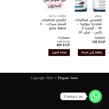
الرغبات
الرغبات
المخزون
عروض
مكملات غذائية
إنفينيتي فيتامينات
ايڤيبيرز فيتامينات
متعددة بيوفيتا –
للشعر سيدات – ٦٠
60 + أوميجا آر
قطعة مضغ
إكس – عرض 60
Ivybears
Infinity
599
EGP
250
EGP
السعر
السعر
499
EGP
الأصلي
الحالي
هو:
هو:
إضافة إلى السلة
قراءة المزيد
499 EGP.
599 EGP.
Copyright 2026 ©
Elegant Store
Contact us