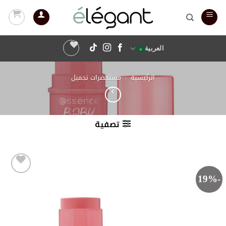
خطي
لمحتوى
العربية
الرئيسية
/
مستحضرات تجميل
تصفية
-19%
أضف
إلى
قائمة
الرغبات