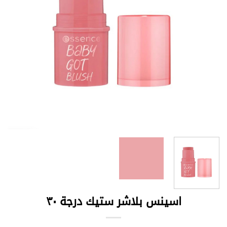
اسينس بلاشر ستيك درجة ٣٠