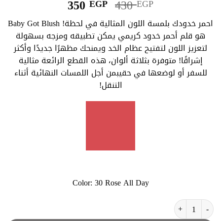
السعر
السعر
350
430
EGP
EGP
الأصلي
الحالي
احمر خدودك بلمسة اللون المثالية في لحظة! Baby Got Blush
هو:
هو:
هو قلم أحمر خدود كريمي يمكن تطبيقه ومزجه بسهولة
350 EGP.
430 EGP.
لتعزيز اللون لتفتيح عظام الخد ويمنحك مظهرًا جديدًا وأكثر
إشراقًا! متوفرة بثلاثة ألوان، هذه القطع الرائعة مثالية
للسفر أو لوضعها في حقيبمن أجل اللمسات النهائية أثناء
التنقل!
Color:
30 Rose All Day
كمية اسينس بلاشر ستيك درجة ٣٠