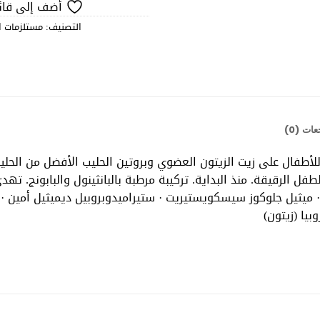
أضف إلى قائم
التصنيف:
مستلزمات ا
ات (0)
أطفال على زيت الزيتون العضوي وبروتين الحليب الأفضل من الحلي
لطفل الرقيقة. منذ البداية. تركيبة مرطبة بالبانثينول والبابونج. ت
 · ميثيل جلوكوز سيسكويستيريت · ستيراميدوبروبيل ديميثيل أمين · ب
وبيا (زيتون)