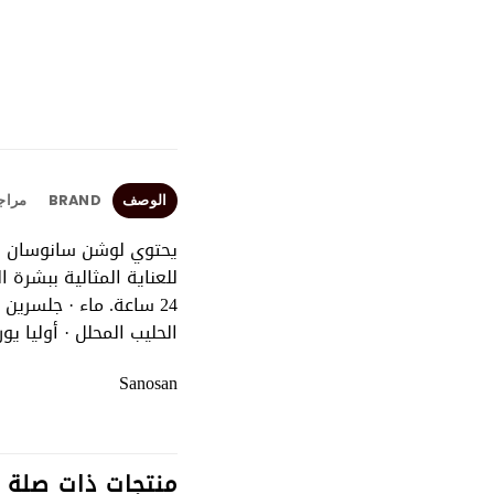
الوصف
BRAND
مراجع
يحتوي لوشن سانوسان لل
للعناية المثالية ببشرة ا
24 ساعة. ماء · جلسرين
الحليب المحلل · أوليا يور
Sanosan
منتجات ذات صلة