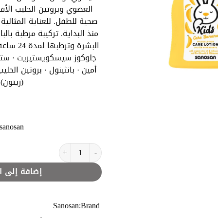
العضوي وبروتين الحليب الأف
صحية للطفل. للعناية المثالية
منذ البداية. تركيبة مرطبة بالبا
البشرة وتر
جلوكوز سيسكويستيريت · ستير
أمين · بانثينول · بروتين الحليب
(زيتون)
sanosan
كمية سانوسان لوشن العناية بالموز للأطف
إضافة إلى ا
Sanosan
Brand: