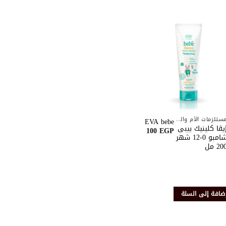
أضف
أضف
إلى
إلى
قائمة
قائمة
الرغبات
الرغبات
مستلزمات الأم والطفل
العناية بالشعر
EVA bebe
يڤا كلينيك بيبى
بندولين بلسم الشعر
إيڤا كلين
100
EGP
شامبو 0-12 شهر
الكيرلي للاطفال 300مل
20 مل
مل
PENDULINE
120
EGP
ضافة إلى السلة
إضافة إلى 
إضافة إلى السلة