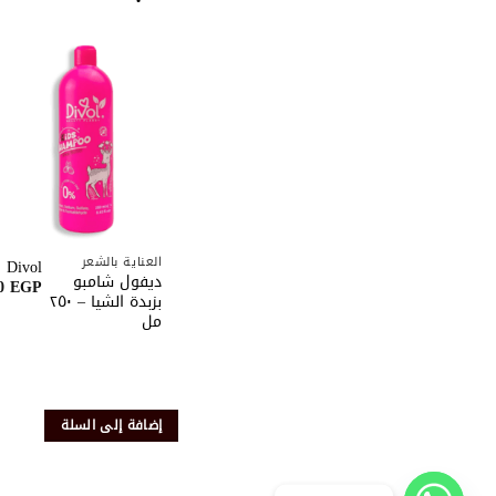
أضف
إلى
قائم
الرغب
العناية بالشعر
Divol
ديفول شامبو
20
EGP
بزبدة الشيا – ٢٥٠
مل
إضافة إلى السلة