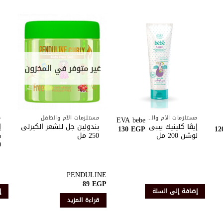
أضف
أضف
إلى
إلى
ة
قائمة
قائمة
ات
الرغبات
الرغبات
غير متوفر في المخزون
مستلزمات الأم والطفل
مستلزمات الأم والطفل
EVA bebe
إيڤا كلينيك بيبى
بندولين جل للشعر الكيرلى
إ
130
EGP
1
لوشن 200 مل
250 مل
0
PENDULINE
89
EGP
إضافة إلى السلة
إ
قراءة المزيد