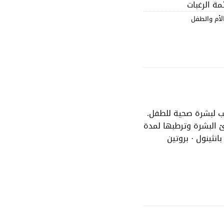
ة الرغبات
لأم والطفل
ب لبشرة صحية للطفل.
هدئ البشرة وترطبها لمدة
انثينول · بروتين