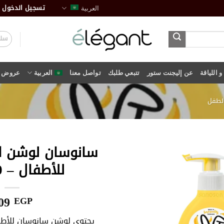
تسجيل الدخول /
العربية
سلة
 اللياقة
عن إليجنت ستور
تتبعي طلبك
تواصل معنا
العربية
عروض
الطفل
سانوسان لوشن الع
للأطفال – 200 مل
أضف
إلى
قائمة
09
EGP
الرغبات
يحتوي لوشن سانوسان للأطفا