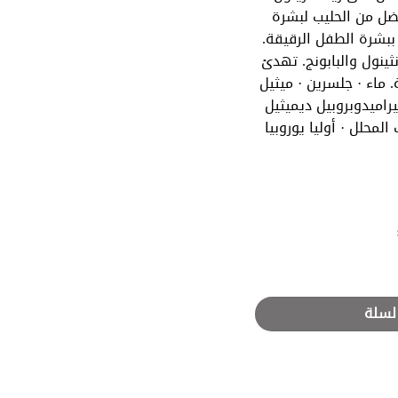
ضل من الحليب لبشرة
 ببشرة الطفل الرقيقة.
نثينول والبابونج. تهدئ
طبها لمدة 24 ساعة. ماء · جلسرين · ميثيل
اميدوبروبيل ديميثيل
 المحلل · أوليا يوروبيا
ال - 200 مل
لسلة